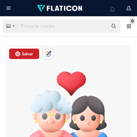
0
Salvar