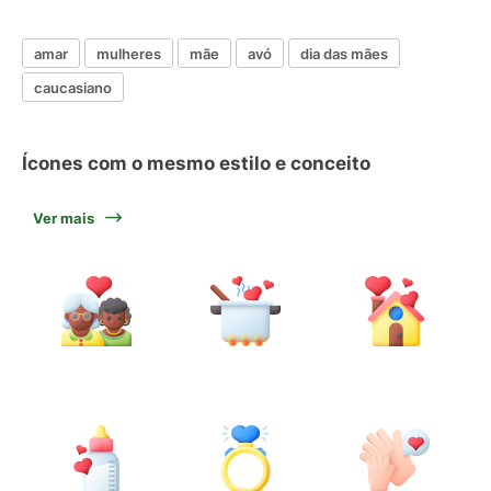
amar
mulheres
mãe
avó
dia das mães
caucasiano
Ícones com o mesmo estilo e conceito
Ver mais