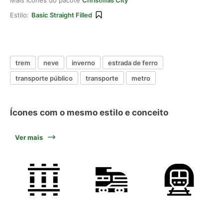
Mais ícones do pacote
Christmas City
Estilo:
Basic Straight Filled
trem
neve
inverno
estrada de ferro
transporte público
transporte
metro
Ícones com o mesmo estilo e conceito
Ver mais