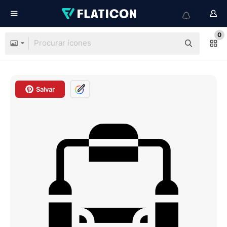
0
Salvar