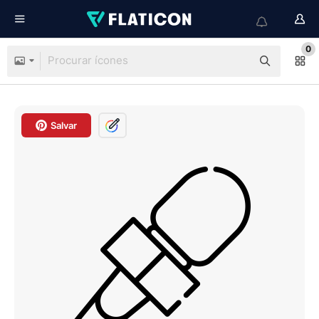
0
Salvar