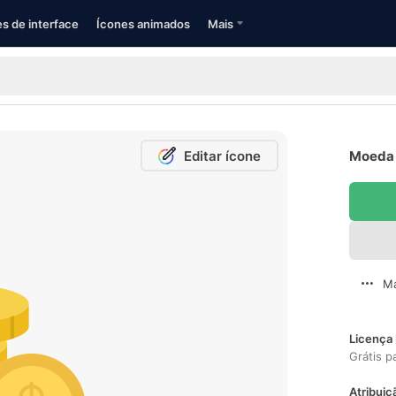
s de interface
Ícones animados
Mais
Editar ícone
Moeda 
Ma
Licença 
Grátis p
Atribuiç