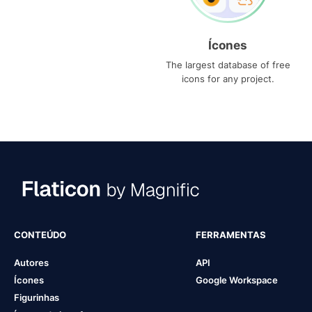
Ícones
The largest database of free
icons for any project.
CONTEÚDO
FERRAMENTAS
Autores
API
Ícones
Google Workspace
Figurinhas