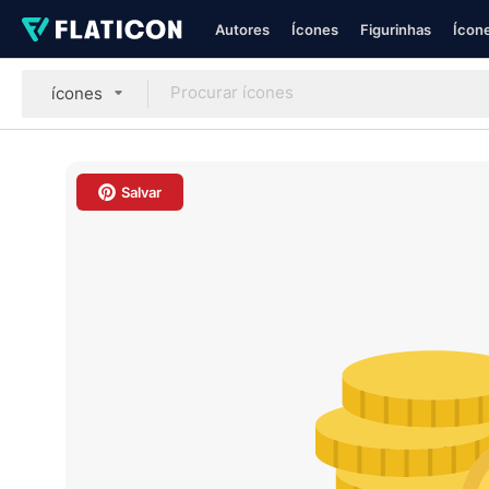
Autores
Ícones
Figurinhas
Ícone
ícones
Salvar