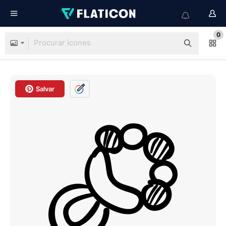
0
Salvar