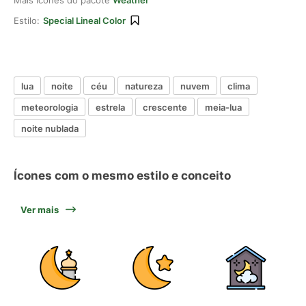
Mais ícones do pacote
Weather
Estilo:
Special Lineal Color
lua
noite
céu
natureza
nuvem
clima
meteorologia
estrela
crescente
meia-lua
noite nublada
Ícones com o mesmo estilo e conceito
Ver mais