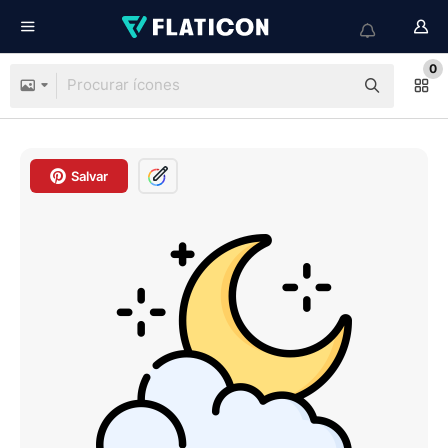
0
Salvar