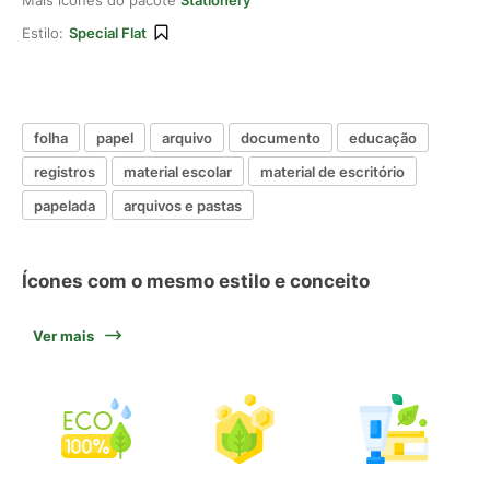
Mais ícones do pacote
Stationery
Estilo:
Special Flat
folha
papel
arquivo
documento
educação
registros
material escolar
material de escritório
papelada
arquivos e pastas
Ícones com o mesmo estilo e conceito
Ver mais