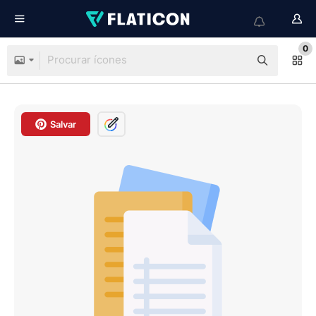
0
Salvar