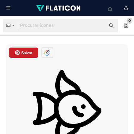
0
Salvar