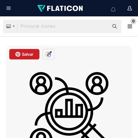
0
Salvar