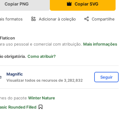
Copiar PNG
Copiar SVG
is formatos
Adicionar à coleção
Compartilhe
Flaticon
ara uso pessoal e comercial com atribuição.
Mais informações
ão obrigatória.
Como atribuir?
Magnific
Seguir
Visualizar todos os recursos de 3,282,832
ones do pacote
Winter Nature
asic Rounded Filled