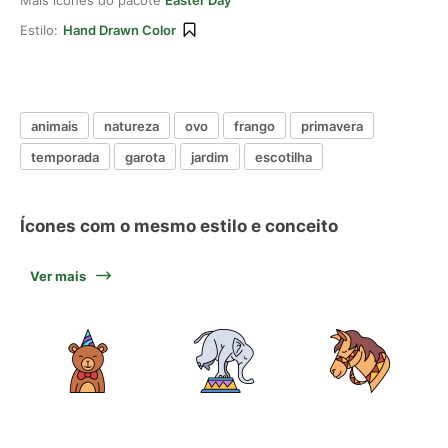
Mais ícones do pacote
Easter Day
Estilo:
Hand Drawn Color
animais
natureza
ovo
frango
primavera
temporada
garota
jardim
escotilha
Ícones com o mesmo estilo e conceito
Ver mais