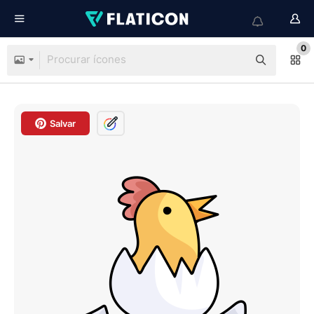
0
Salvar