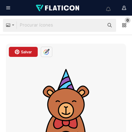
0
Salvar