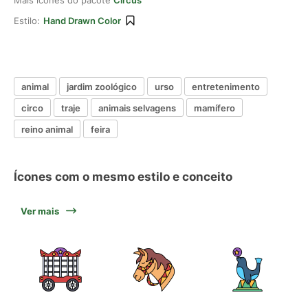
Mais ícones do pacote
Circus
Estilo:
Hand Drawn Color
animal
jardim zoológico
urso
entretenimento
circo
traje
animais selvagens
mamífero
reino animal
feira
Ícones com o mesmo estilo e conceito
Ver mais