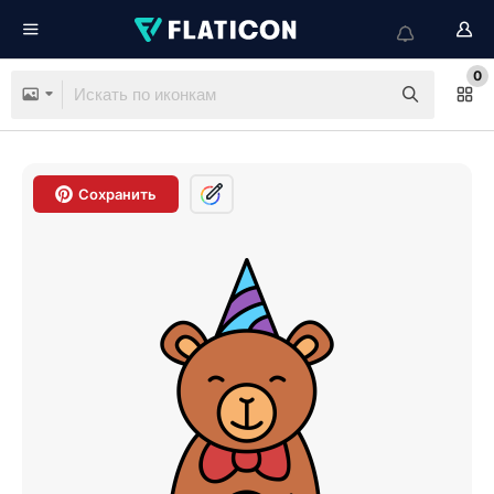
0
Сохранить