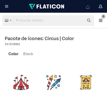
0
Pacote de ícones: Circus
| Color
50
ÍCONES
Color
Black