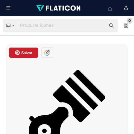
0
Salvar