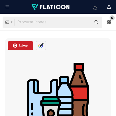
0
Salvar