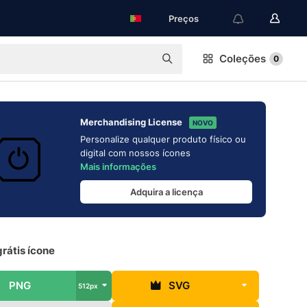
Preços
Coleções
0
Merchandising License
NOVO
Personalize qualquer produto físico ou
digital com nossos ícones
Mais informações
Adquira a licença
rátis ícone
PNG
SVG
512px