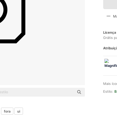
Ma
Licença 
Grátis p
Atribuiç
Mais íc
Estilo:
B
fora
ui