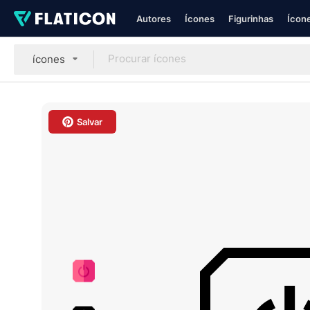
Autores
Ícones
Figurinhas
Ícone
ícones
Salvar