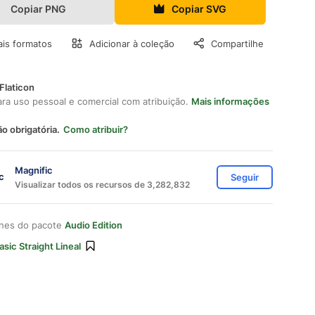
Copiar PNG
Copiar SVG
is formatos
Adicionar à coleção
Compartilhe
Flaticon
ara uso pessoal e comercial com atribuição.
Mais informações
ão obrigatória.
Como atribuir?
Magnific
Seguir
Visualizar todos os recursos de 3,282,832
ones do pacote
Audio Edition
asic Straight Lineal