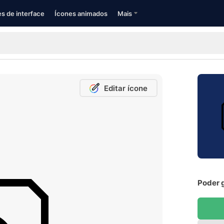
s de interface
Ícones animados
Mais
Editar ícone
Poder g