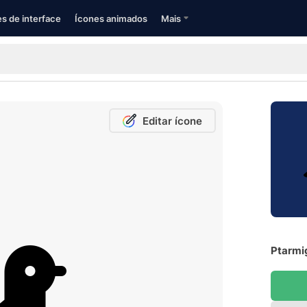
s de interface
Ícones animados
Mais
Editar ícone
Ptarmig