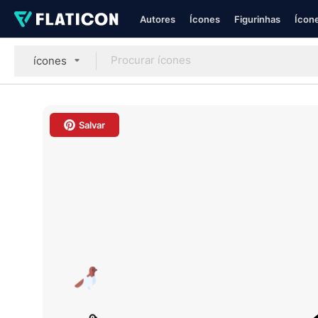
Autores
Ícones
Figurinhas
Ícone
ícones
Salvar