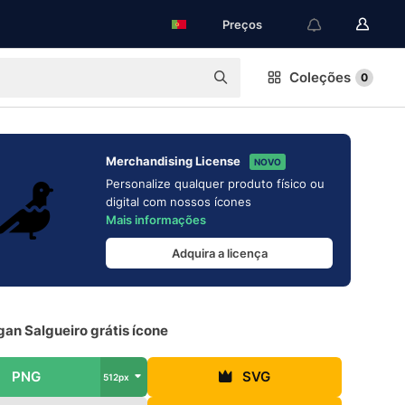
Preços
Coleções
0
Merchandising License
NOVO
Personalize qualquer produto físico ou
digital com nossos ícones
Mais informações
Adquira a licença
an Salgueiro grátis ícone
PNG
SVG
512px