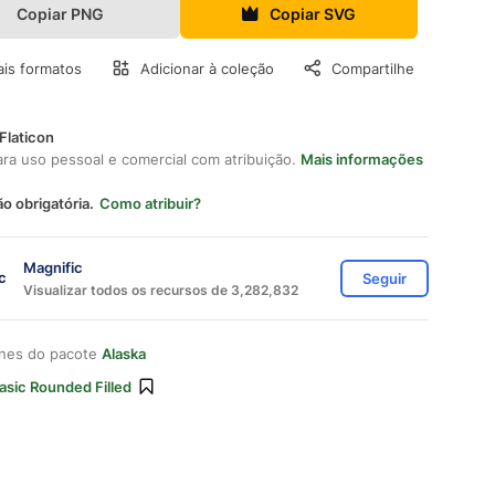
Copiar PNG
Copiar SVG
is formatos
Adicionar à coleção
Compartilhe
Flaticon
ara uso pessoal e comercial com atribuição.
Mais informações
ão obrigatória.
Como atribuir?
Magnific
Seguir
Visualizar todos os recursos de 3,282,832
ones do pacote
Alaska
asic Rounded Filled