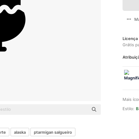
Ma
Licença 
Grátis p
Atribuiç
Mais íc
Estilo:
B
rte
alaska
ptarmigan salgueiro