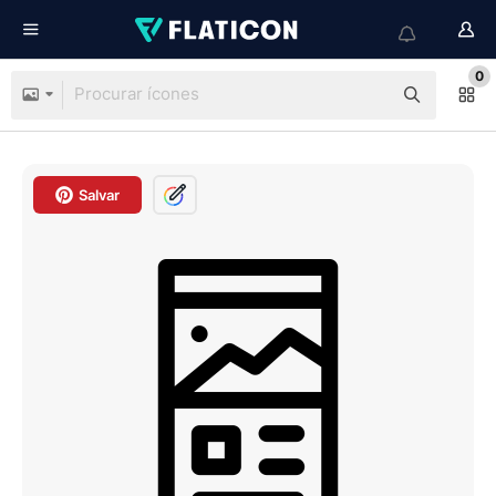
0
Salvar