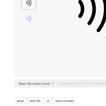
Basic Rounded Lineal
sinal
sem fio
ui
sem contato