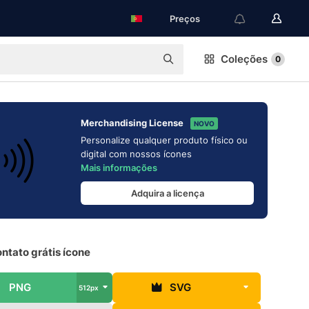
Preços
Coleções
0
Merchandising License
NOVO
Personalize qualquer produto físico ou
digital com nossos ícones
Mais informações
Adquira a licença
ntato grátis ícone
PNG
SVG
512px