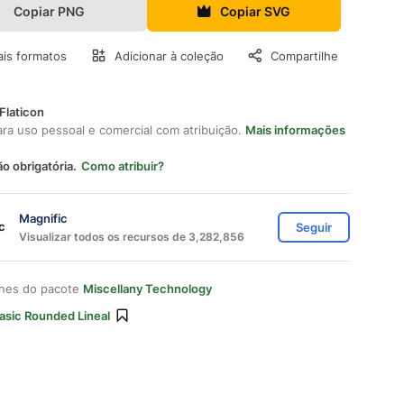
Copiar PNG
Copiar SVG
is formatos
Adicionar à coleção
Compartilhe
Flaticon
ara uso pessoal e comercial com atribuição.
Mais informações
ão obrigatória.
Como atribuir?
Magnific
Seguir
Visualizar todos os recursos de 3,282,856
ones do pacote
Miscellany Technology
asic Rounded Lineal