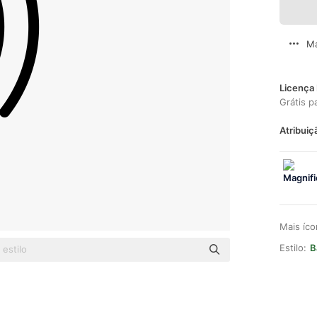
Ma
Licença 
Grátis p
Atribuiç
Mais íc
Estilo:
B