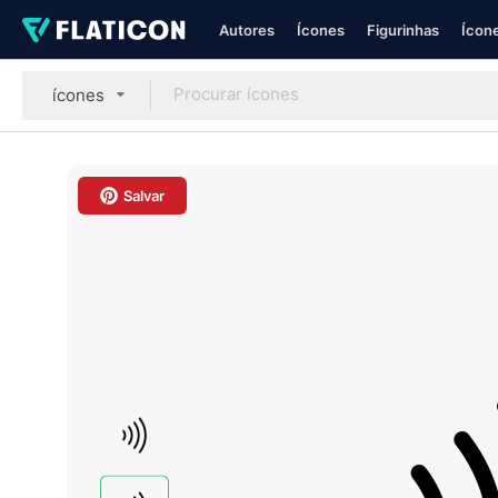
Autores
Ícones
Figurinhas
Ícone
ícones
Salvar