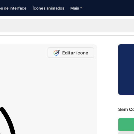
s de interface
Ícones animados
Mais
Editar ícone
Sem Co