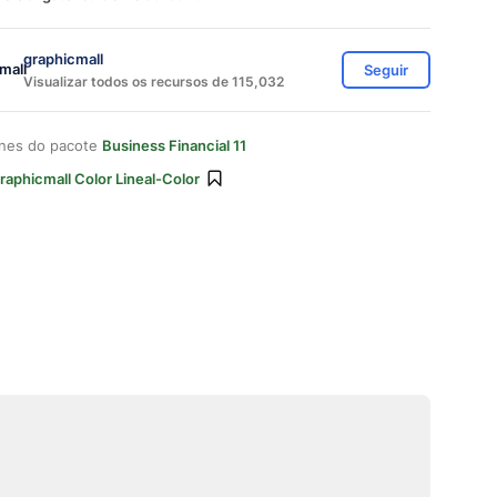
graphicmall
Seguir
Visualizar todos os recursos de 115,032
ones do pacote
Business Financial 11
raphicmall Color Lineal-Color