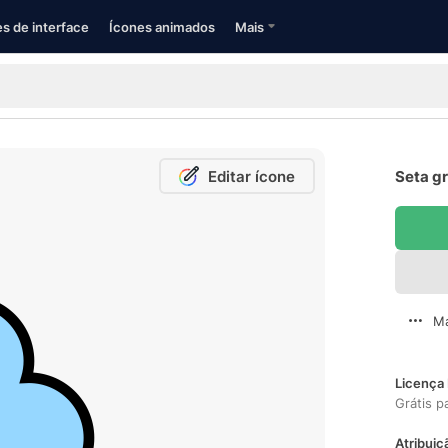
s de interface
Ícones animados
Mais
Editar ícone
Seta gr
Ma
Licença 
Grátis p
Atribuiç