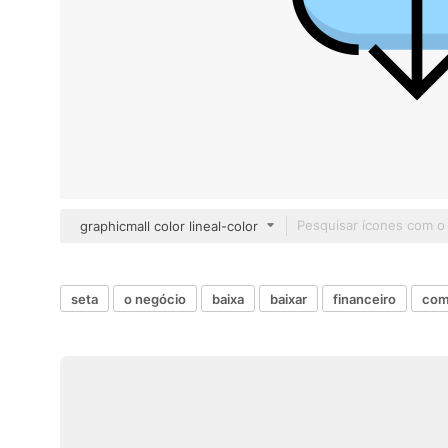
graphicmall color lineal-color
seta
o negócio
baixa
baixar
financeiro
com