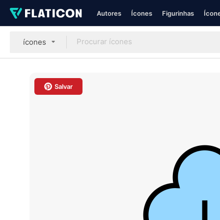
Autores
Ícones
Figurinhas
Ícone
ícones
Salvar