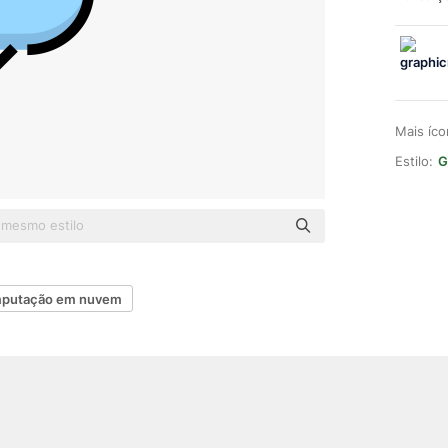
Mais íc
Estilo:
G
putação em nuvem