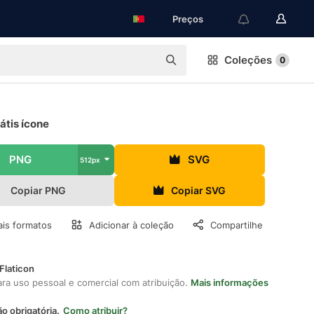
Preços
Coleções
0
átis ícone
PNG
SVG
512px
Copiar PNG
Copiar SVG
is formatos
Adicionar à coleção
Compartilhe
Flaticon
ara uso pessoal e comercial com atribuição.
Mais informações
ão obrigatória.
Como atribuir?