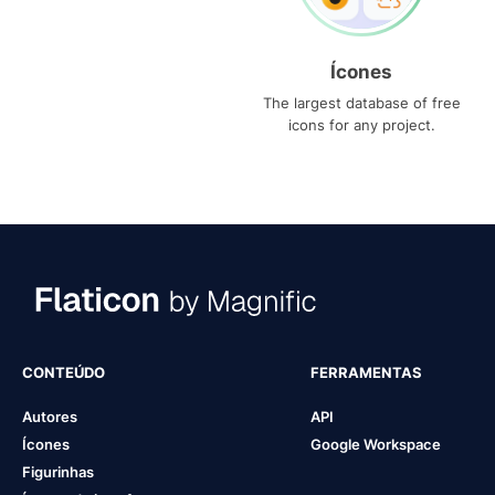
Ícones
The largest database of free
icons for any project.
CONTEÚDO
FERRAMENTAS
Autores
API
Ícones
Google Workspace
Figurinhas