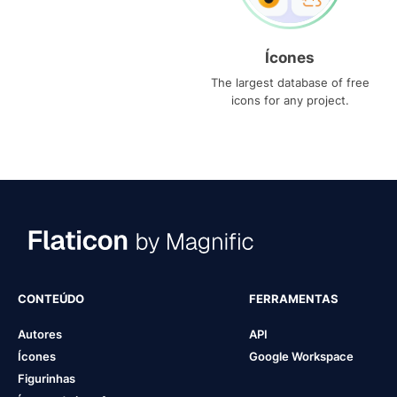
Ícones
The largest database of free
icons for any project.
CONTEÚDO
FERRAMENTAS
Autores
API
Ícones
Google Workspace
Figurinhas