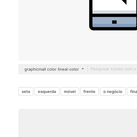
graphicmall color lineal-color
seta
esquerda
móvel
frente
o negócio
fin