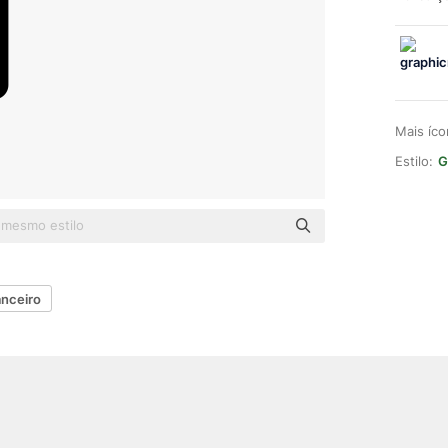
Mais íc
Estilo:
G
anceiro