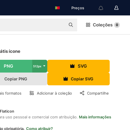
Preços
Coleções
0
átis ícone
PNG
SVG
512px
Copiar PNG
Copiar SVG
is formatos
Adicionar à coleção
Compartilhe
Flaticon
ara uso pessoal e comercial com atribuição.
Mais informações
ão obrigatória.
Como atribuir?