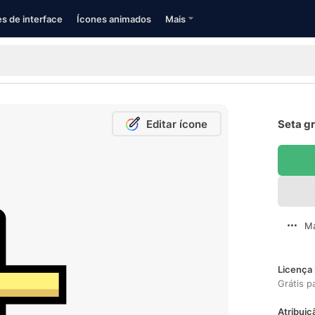
s de interface
Ícones animados
Mais
Editar ícone
Seta gr
Ma
Licença 
Grátis p
Atribuiç