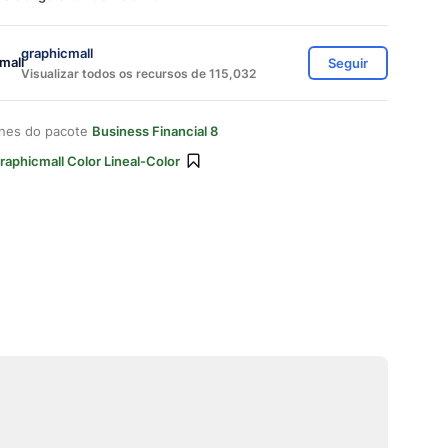
graphicmall
Seguir
Visualizar todos os recursos de 115,032
ones do pacote
Business Financial 8
raphicmall Color Lineal-Color