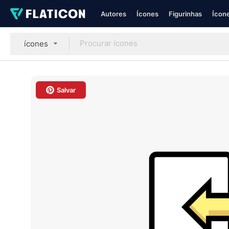
Autores
Ícones
Figurinhas
Ícone
ícones
Salvar