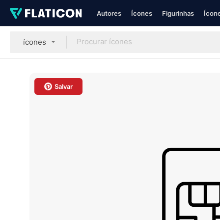
Autores
Ícones
Figurinhas
Ícone
ícones
Salvar