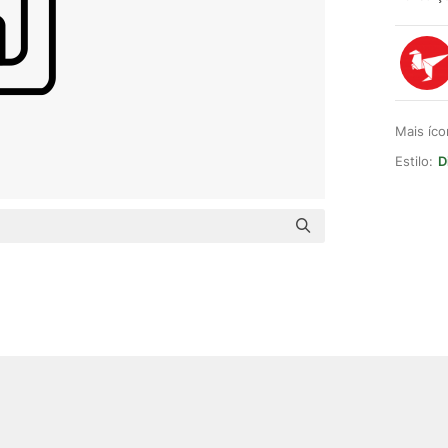
Mais íc
Estilo:
D