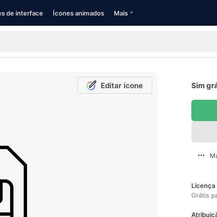
s de interface
Ícones animados
Mais
Editar ícone
Sim grá
Ma
Licença 
Grátis p
Atribuiç