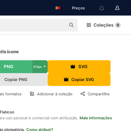
Preços
Coleções
0
tis ícone
PNG
SVG
512px
Copiar PNG
Copiar SVG
is formatos
Adicionar à coleção
Compartilhe
Flaticon
ara uso pessoal e comercial com atribuição.
Mais informações
ão obrigatória.
Como atribuir?