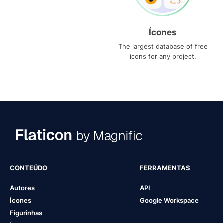
Ícones
The largest database of free
icons for any project.
CONTEÚDO
FERRAMENTAS
Autores
API
Ícones
Google Workspace
Figurinhas