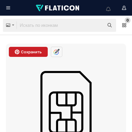
0
Сохранить