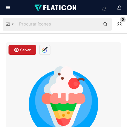
0
Salvar