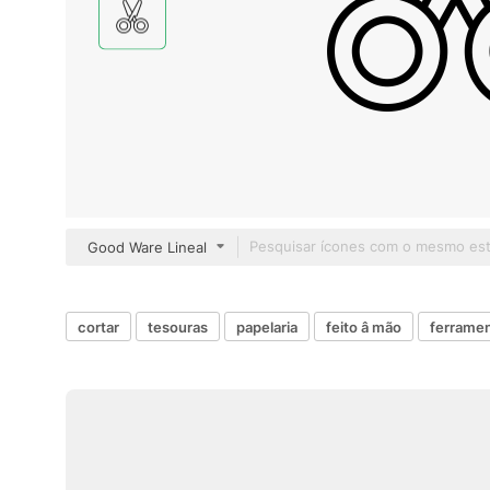
Good Ware Lineal
cortar
tesouras
papelaria
feito â mão
ferramen