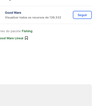
Good Ware
Seguir
Visualizar todos os recursos de 139,532
ones do pacote
Fishing
ood Ware Lineal