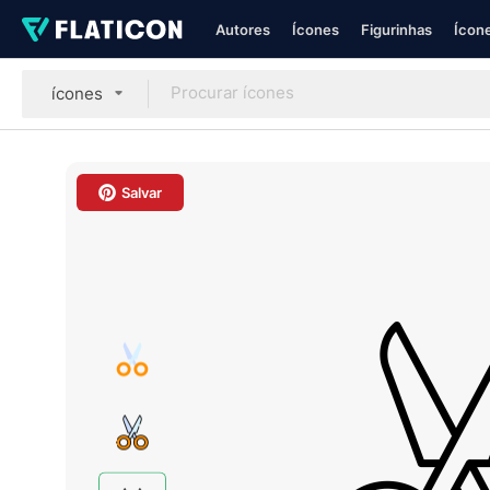
Autores
Ícones
Figurinhas
Ícone
ícones
Salvar