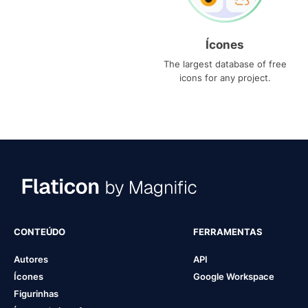
Ícones
The largest database of free
icons for any project.
CONTEÚDO
FERRAMENTAS
Autores
API
Ícones
Google Workspace
Figurinhas