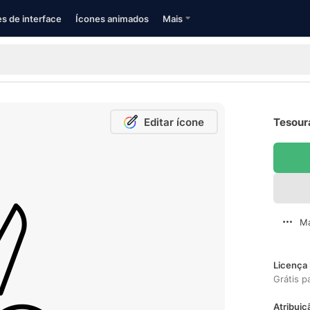
s de interface
Ícones animados
Mais
Editar ícone
Tesoura
Ma
Licença 
Grátis p
Atribuiç