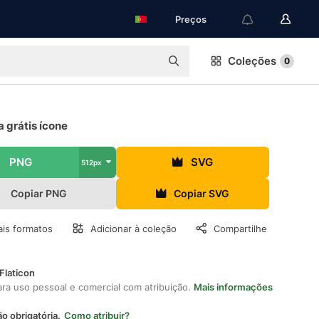
Preços
Coleções
0
 grátis ícone
PNG
SVG
512px
Copiar PNG
Copiar SVG
is formatos
Adicionar à coleção
Compartilhe
Flaticon
ara uso pessoal e comercial com atribuição.
Mais informações
ão obrigatória.
Como atribuir?