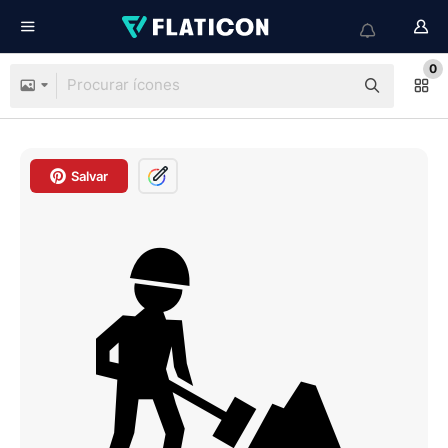
0
Salvar