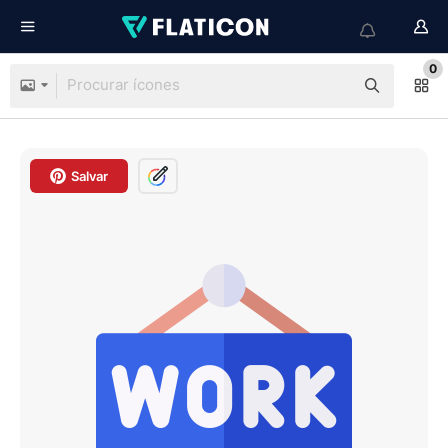
0
Salvar