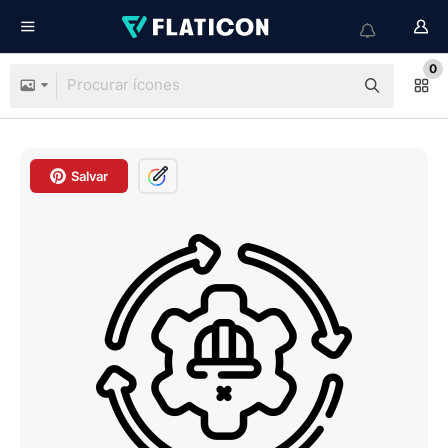
0
Salvar