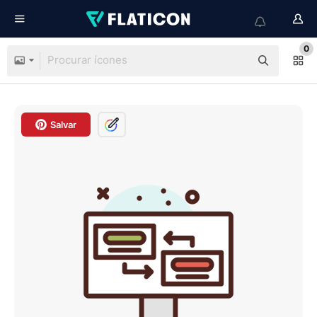
0
Salvar