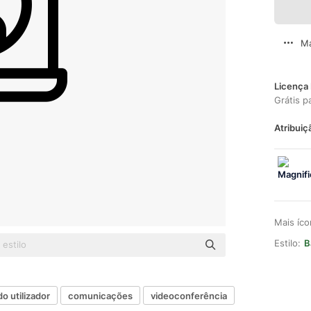
Ma
Licença 
Grátis p
Atribuiç
Mais íc
Estilo:
B
do utilizador
comunicações
videoconferência