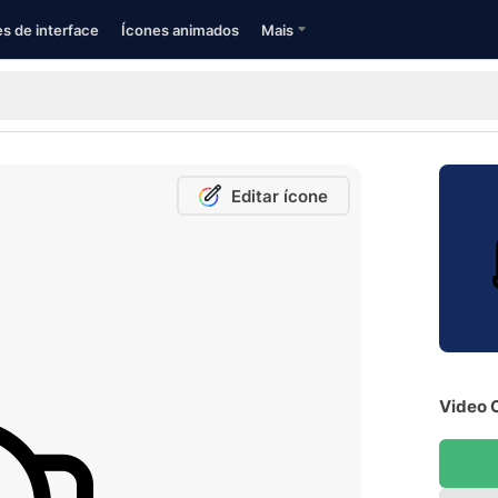
s de interface
Ícones animados
Mais
Editar ícone
Video 