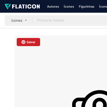
Autores
Ícones
Figurinhas
Ícone
ícones
Salvar