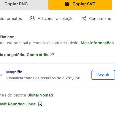
Copiar PNG
Copiar SVG
is formatos
Adicionar à coleção
Compartilhe
Flaticon
ara uso pessoal e comercial com atribuição.
Mais informações
ão obrigatória.
Como atribuir?
Magnific
Seguir
Visualizar todos os recursos de 3,282,856
ones do pacote
Digital Nomad
asic Rounded Lineal