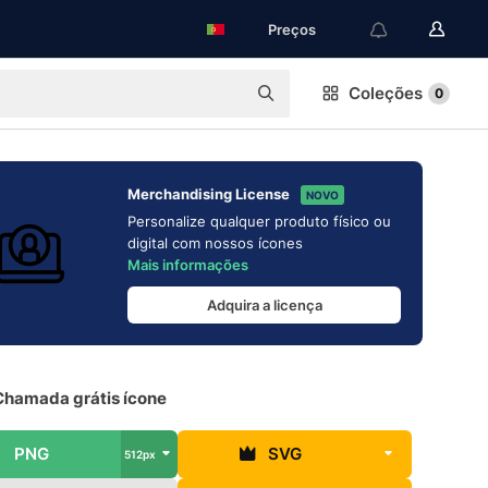
Preços
Coleções
0
Merchandising License
NOVO
Personalize qualquer produto físico ou
digital com nossos ícones
Mais informações
Adquira a licença
Chamada grátis ícone
PNG
SVG
512px