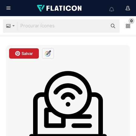
0
Salvar