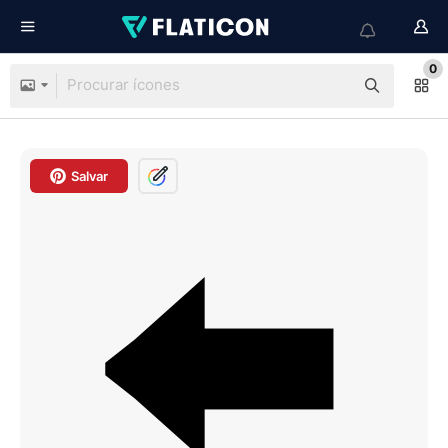
0
Salvar