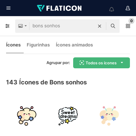
0
Ícones
Figurinhas
Ícones animados
Agrupar por:
Todos os ícones
143
Ícones de Bons sonhos