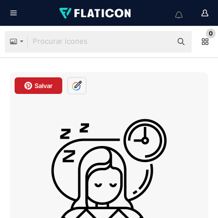
0
Salvar