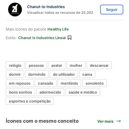
Chanut-is-Industries
Seguir
Visualizar todos os recursos de 23,202
Mais ícones do pacote
Healthy Life
Estilo:
Chanut Is Industries Lineal
relógio
pessoas
avatar
mulher
descansar
dormir
dormindo
do utilizador
cama
em repouso
cansado
mentindo
sonolento
bons sonhos
adormecido
saúde e médico
esportes e competição
Ícones com o mesmo conceito
Ver mais