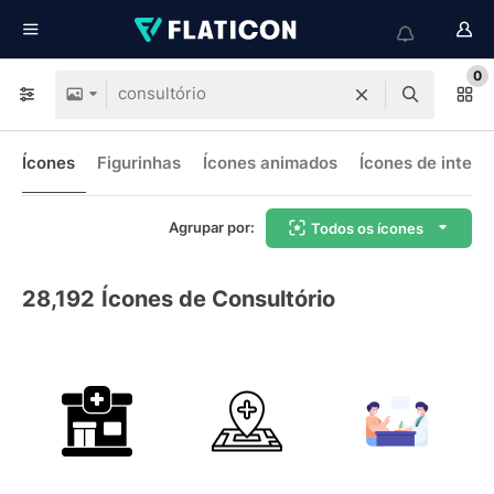
0
Ícones
Figurinhas
Ícones animados
Ícones de interf
Agrupar por:
Todos os ícones
28,192
Ícones de Consultório