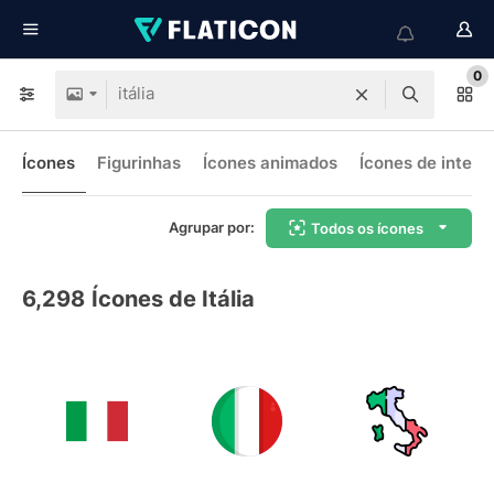
0
Ícones
Figurinhas
Ícones animados
Ícones de interf
Agrupar por:
Todos os ícones
6,298
Ícones de Itália