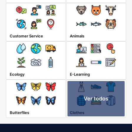
Customer Service
Animals
Ecology
E-Learning
Ver todos
Butterflies
Clothes