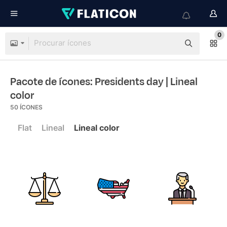
0
Pacote de ícones: Presidents day
| Lineal
color
50
ÍCONES
Flat
Lineal
Lineal color