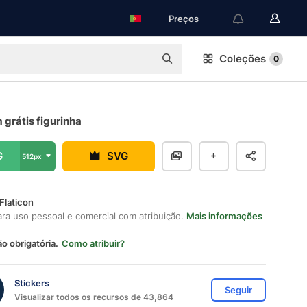
Preços
Coleções
0
 grátis figurinha
G
SVG
512px
Flaticon
ara uso pessoal e comercial com atribuição.
Mais informações
ão obrigatória.
Como atribuir?
Stickers
Seguir
Visualizar todos os recursos de 43,864