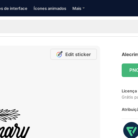
s de interface
Ícones animados
Mais
Edit sticker
Alecrim
PN
Licença 
Grátis p
Atribuiç