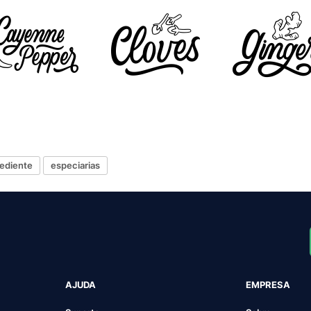
rediente
especiarias
AJUDA
EMPRESA