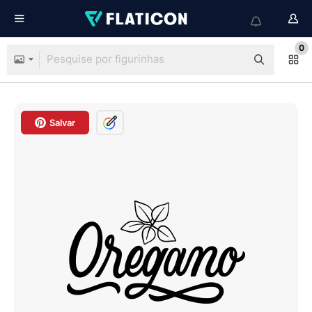
0
Salvar