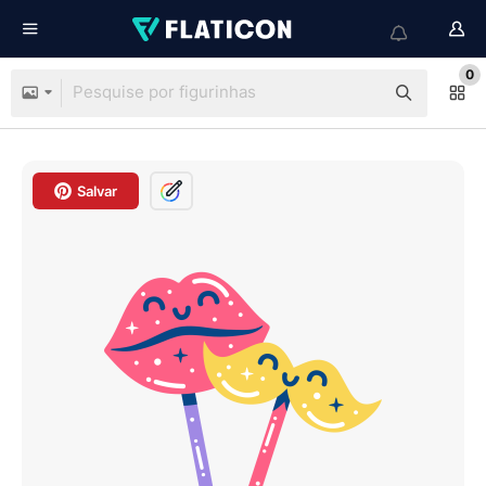
0
Salvar