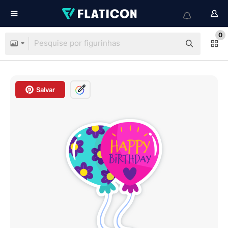
0
Salvar