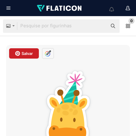
0
Salvar