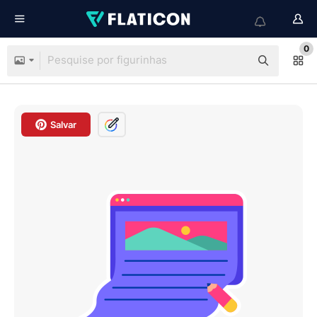
0
Salvar