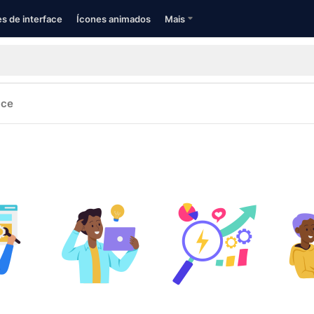
s de interface
Ícones animados
Mais
ace