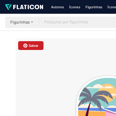
Autores
Ícones
Figurinhas
Ícone
Figurinhas
Salvar