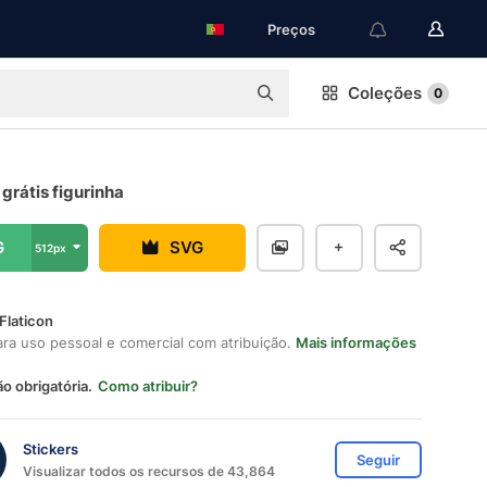
Preços
Coleções
0
grátis figurinha
G
SVG
512px
Flaticon
ara uso pessoal e comercial com atribuição.
Mais informações
ão obrigatória.
Como atribuir?
Stickers
Seguir
Visualizar todos os recursos de 43,864