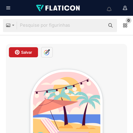
0
Salvar