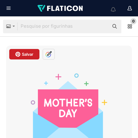
0
Salvar