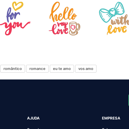
romântico
romance
eu te amo
vos amo
AJUDA
EMPRESA