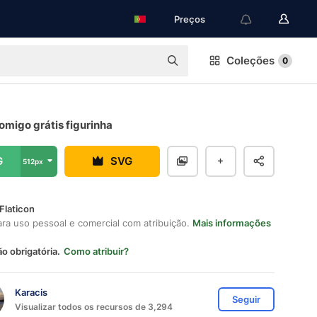
Preços
Coleções
0
migo grátis figurinha
G
SVG
512px
Flaticon
ara uso pessoal e comercial com atribuição.
Mais informações
ão obrigatória.
Como atribuir?
Karacis
Seguir
Visualizar todos os recursos de 3,294