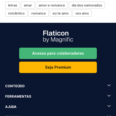
letras
amar
amor e romance
dia dos namorados
romântico
romance
eu te amo
vos amo
Acesso para colaboradores
Seja Premium
CONTEÚDO
FERRAMENTAS
AJUDA